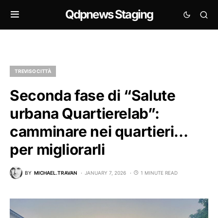
Qdpnews Staging
TREVISO CITTÀ
Seconda fase di “Salute
urbana Quartierelab”:
camminare nei quartieri…
per migliorarli
BY
MICHAEL.TRAVAN
JANUARY 7, 2026
1 MINUTE READ